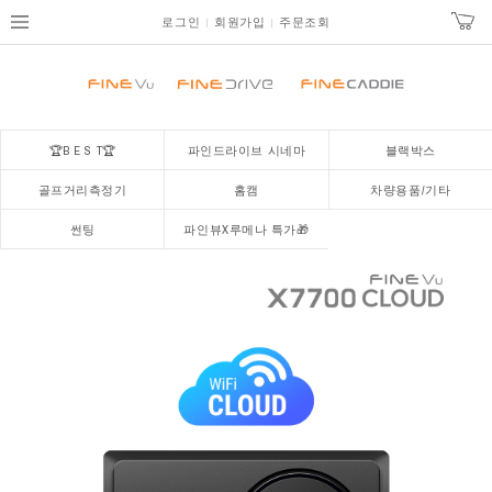
로그인
회원가입
주문조회
🏆B E S T🏆
파인드라이브 시네마
블랙박스
골프거리측정기
홈캠
차량용품/기타
썬팅
파인뷰X루메나 특가🎁