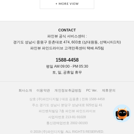
+ MORE VIEW
CONTACT
파인뷰 공식 서비스센터 :
경기도 성남시 중원구 둔촌대로 474, 603호 (상대원동, 선텍시티1차)
파인뷰 파인드라이브 고객만족센터 택배 A/S팀
1588-4458
평일 AM 09:00 - PM 05:30
토, 일, 공휴일 휴무
회사소개
이용약관
개인정보취급방침
PC Ver.
제휴문의
상호 (주)파인디지털 | 대표 김용훈 | 전화 1588-4458
주소 경기도 성남시 분당구 성남대로 925번길 41
파인벤처빌딩 7층 파인뷰 파인드라이브
사업자번호 213-81-91028
통신판매업번호 2002-00193
© 2019 (주)파인디지털. ALL RIGHTS RESERVED.