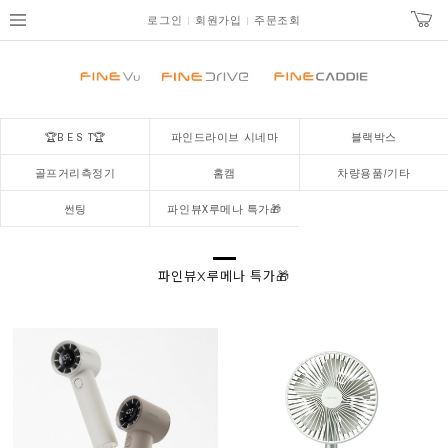
로그인
회원가입
주문조회
🏆B E S T🏆
파인드라이브 시네마
블랙박스
골프거리측정기
홈캠
차량용품/기타
썬팅
파인뷰X루메나 특가🎁
파인뷰X루메나 특가🎁