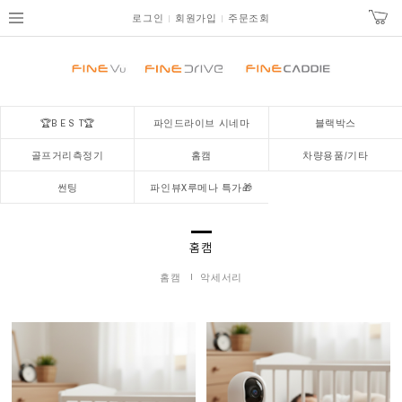
로그인
회원가입
주문조회
🏆B E S T🏆
파인드라이브 시네마
블랙박스
골프거리측정기
홈캠
차량용품/기타
썬팅
파인뷰X루메나 특가🎁
홈캠
홈캠
악세서리