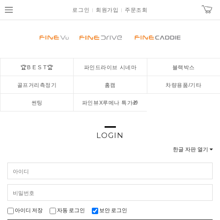
로그인
회원가입
주문조회
🏆B E S T🏆
파인드라이브 시네마
블랙박스
골프거리측정기
홈캠
차량용품/기타
썬팅
파인뷰X루메나 특가🎁
LOGIN
한글 자판 열기
아이디 저장
자동 로그인
보안 로그인