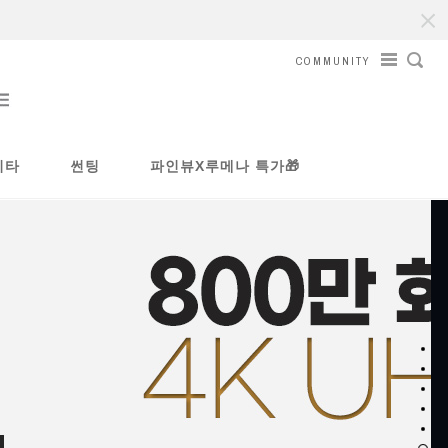
COMMUNITY
기타
썬팅
파인뷰X루메나 특가🎁