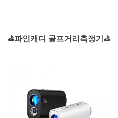
⛳파인캐디 골프거리측정기⛳