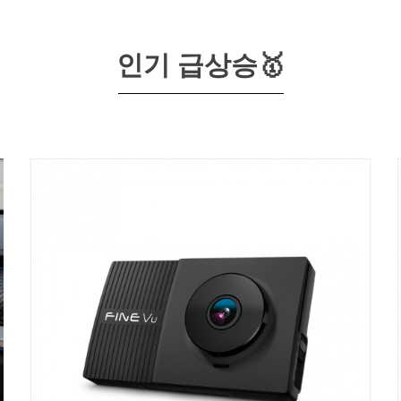
인기 급상승🥇