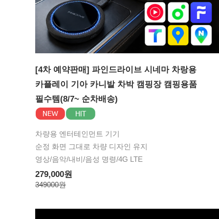
[4차 예약판매] 파인드라이브 시네마 차랑용
카플레이 기아 카니발 차박 캠핑장 캠핑용품
필수템(8/7~ 순차배송)
차량용 엔터테인먼트 기기
순정 화면 그대로 차량 디자인 유지
영상/음악/내비/음성 명령/4G LTE
279,000원
349000원