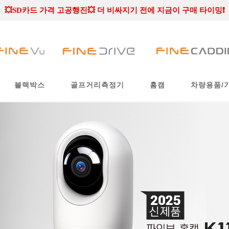
🏆 블랙박스 / 골프거리측정기 / 홈캠 BEST 제품을 만나보세요 🏆
💥SD카드 가격 고공행진💥 더 비싸지기 전에 지금이 구매 타이밍❗
블랙박스
골프거리측정기
홈캠
차량용품/