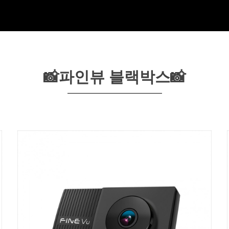
📸파인뷰 블랙박스📸