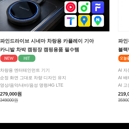
파인드라이브 시네마 차랑용 카플레이 기아
파인뷰
카니발 차박 캠핑장 캠핑용품 필수템
블랙
차량용 엔터테인먼트 기기
AI 
순정 화면 그대로 차량 디자인 유지
AI 
영상/음악/내비/음성 명령/4G LTE
AI 
279,000원
219,
349000원
3590