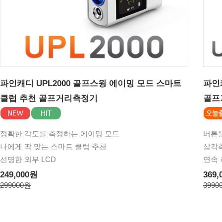
파인캐디 UPL2000 골프스윙 에이밍 모드 스마트
파인캐
클럽 추천 골프거리측정기
골프
정확한 각도를 측정하는 에이밍 모드
버튼을
나에게 딱 맞는 스마트 클럽 추천
삼각
선명한 외부 LCD
연속 
249,000원
369,
299000원
3990