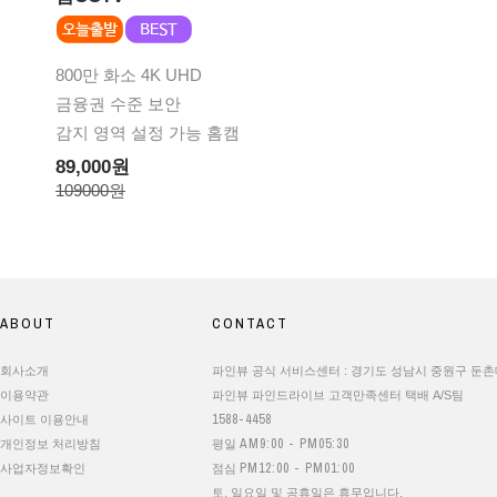
800만 화소 4K UHD
금융권 수준 보안
감지 영역 설정 가능 홈캠
89,000원
109000원
ABOUT
CONTACT
회사소개
파인뷰 공식 서비스센터 : 경기도 성남시 중원구 둔촌대로
이용약관
파인뷰 파인드라이브 고객만족센터 택배 A/S팀
1588-4458
사이트 이용안내
AM9:00 - PM05:30
개인정보 처리방침
평일
PM12:00 - PM01:00
사업자정보확인
점심
토, 일요일 및 공휴일은 휴무입니다.