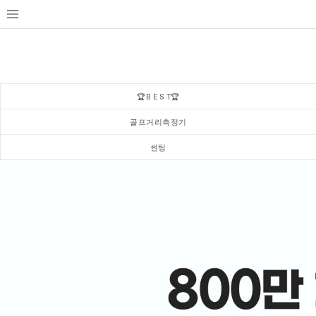
🏆B E S T🏆
골프거리측정기
썬팅