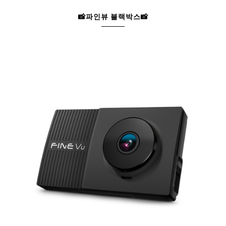
📸파인뷰 블랙박스📸