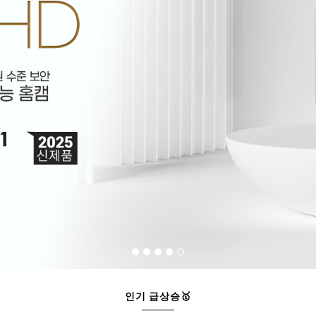
인기 급상승🥇