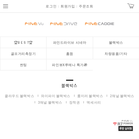
로그인
회원가입
주문조회
🏆B E S T🏆
파인드라이브 시네마
블랙박스
골프거리측정기
홈캠
차량용품/기타
썬팅
파인뷰X루메나 특가🎁
블랙박스
클라우드 블랙박스
와이파이 블랙박스
룸미러 블랙박스
2채널 블랙박스
3채널 블랙박스
장착권
액세서리