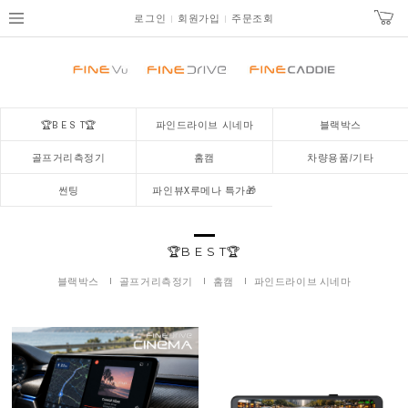
로그인
회원가입
주문조회
🏆B E S T🏆
파인드라이브 시네마
블랙박스
골프거리측정기
홈캠
차량용품/기타
썬팅
파인뷰X루메나 특가🎁
🏆B E S T🏆
블랙박스
골프거리측정기
홈캠
파인드라이브 시네마