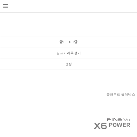
🏆B E S T🏆
골프거리측정기
썬팅
클라우드 블랙박스