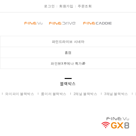
로그인
회원가입
주문조회
파인드라이브 시네마
홈캠
파인뷰X루메나 특가🎁
블랙박스
와이파이 블랙박스
룸미러 블랙박스
2채널 블랙박스
3채널 블랙박스