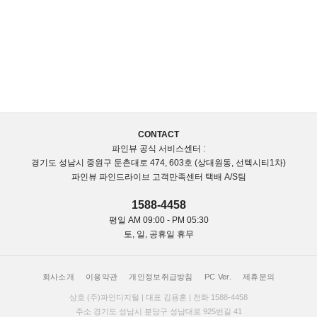
CONTACT
파인뷰 공식 서비스센터 :
경기도 성남시 중원구 둔촌대로 474, 603호 (상대원동, 선텍시티1차)
파인뷰 파인드라이브 고객만족센터 택배 A/S팀
1588-4458
평일 AM 09:00 - PM 05:30
토, 일, 공휴일 휴무
회사소개
이용약관
개인정보취급방침
PC Ver.
제휴문의
상호 (주)파인디지털 | 대표 김용훈 | 전화 1588-4458
주소 경기도 성남시 분당구 성남대로 925번길 41