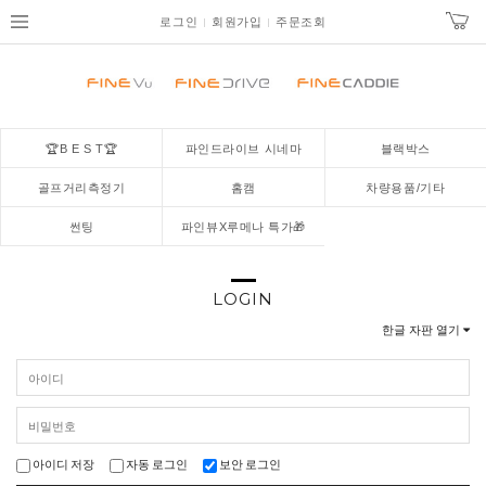
로그인
회원가입
주문조회
🏆B E S T🏆
파인드라이브 시네마
블랙박스
골프거리측정기
홈캠
차량용품/기타
썬팅
파인뷰X루메나 특가🎁
LOGIN
한글 자판 열기
아이디 저장
자동 로그인
보안 로그인