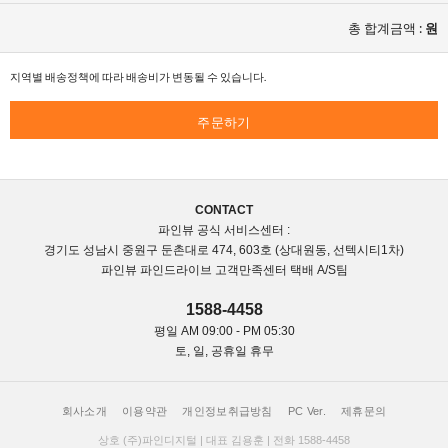
총 합계금액 :
원
지역별 배송정책에 따라 배송비가 변동될 수 있습니다.
주문하기
CONTACT
파인뷰 공식 서비스센터 :
경기도 성남시 중원구 둔촌대로 474, 603호 (상대원동, 선텍시티1차)
파인뷰 파인드라이브 고객만족센터 택배 A/S팀
1588-4458
평일 AM 09:00 - PM 05:30
토, 일, 공휴일 휴무
회사소개
이용약관
개인정보취급방침
PC Ver.
제휴문의
상호 (주)파인디지털 | 대표 김용훈 | 전화 1588-4458