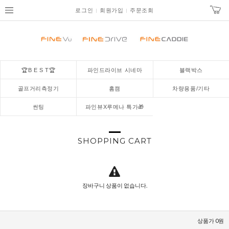
로그인
회원가입
주문조회
🏆B E S T🏆
파인드라이브 시네마
블랙박스
골프거리측정기
홈캠
차량용품/기타
썬팅
파인뷰X루메나 특가🎁
SHOPPING CART
장바구니 상품이 없습니다.
상품가 0원