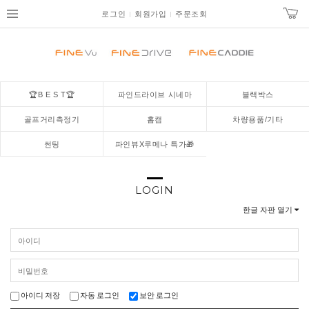
로그인
회원가입
주문조회
🏆B E S T🏆
파인드라이브 시네마
블랙박스
골프거리측정기
홈캠
차량용품/기타
썬팅
파인뷰X루메나 특가🎁
LOGIN
한글 자판 열기
아이디 저장
자동 로그인
보안 로그인