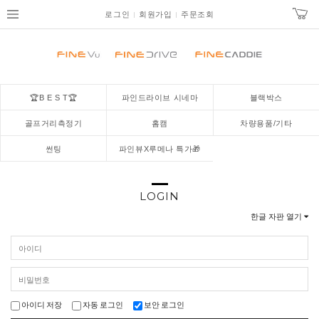
로그인
회원가입
주문조회
🏆B E S T🏆
파인드라이브 시네마
블랙박스
골프거리측정기
홈캠
차량용품/기타
썬팅
파인뷰X루메나 특가🎁
LOGIN
한글 자판 열기
아이디 저장
자동 로그인
보안 로그인