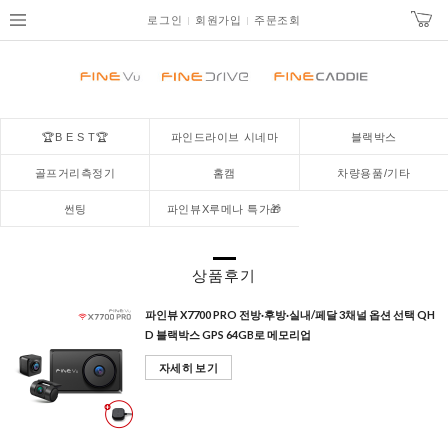
로그인
회원가입
주문조회
🏆B E S T🏆
파인드라이브 시네마
블랙박스
골프거리측정기
홈캠
차량용품/기타
썬팅
파인뷰X루메나 특가🎁
상품후기
파인뷰 X7700 PRO 전방·후방·실내/페달 3채널 옵션 선택 QH
D 블랙박스 GPS 64GB로 메모리업
자세히 보기