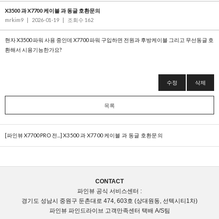
X3500 과 X7700 케이블 과 동글 호환문의
mrkim9
|
2026-01-19
|
조회수 162
현자 X3500 파워 사용 중인데 X7700 파워 구입하면 전원과 후방케이블 그리고 무선동글 호
환해서 시용기능한가요?
수정
삭제
목록
[파인뷰 X7700 PRO 전...]
X3500 과 X7700 케이블 과 동글 호환문의
CONTACT
파인뷰 공식 서비스센터 :
경기도 성남시 중원구 둔촌대로 474, 603호 (상대원동, 선텍시티1차)
파인뷰 파인드라이브 고객만족센터 택배 A/S팀