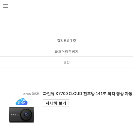
🏆B E S T🏆
골프거리측정기
썬팅
파인뷰 X7700 CLOUD 전후방 141도 화각 영상 
자세히 보기