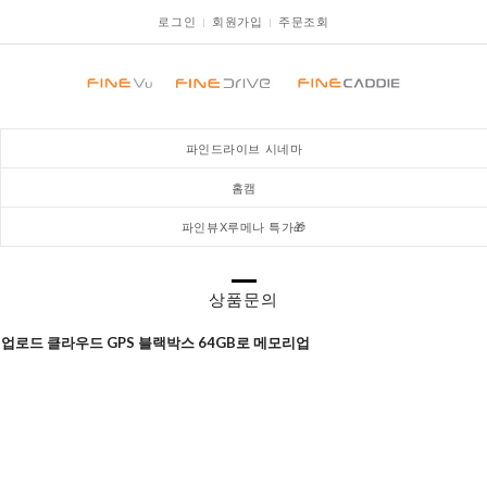
로그인
회원가입
주문조회
파인드라이브 시네마
홈캠
파인뷰X루메나 특가🎁
상품문의
자동 업로드 클라우드 GPS 블랙박스 64GB로 메모리업