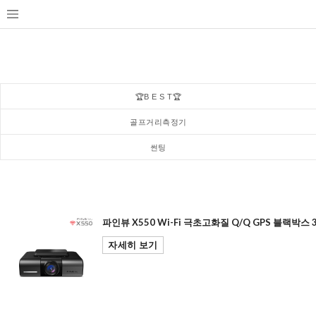
🏆B E S T🏆
골프거리측정기
썬팅
파인뷰 X550 Wi-Fi 극초고화질 Q/Q GPS 블랙박스 
자세히 보기