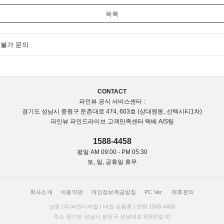
목록
 불가 문의
CONTACT
파인뷰 공식 서비스센터 :
경기도 성남시 중원구 둔촌대로 474, 603호 (상대원동, 선텍시티1차)
파인뷰 파인드라이브 고객만족센터 택배 A/S팀
1588-4458
평일 AM 09:00 - PM 05:30
토, 일, 공휴일 휴무
회사소개
이용약관
개인정보취급방침
PC Ver.
제휴문의
상호 (주)파인디지털 | 대표 김용훈 | 전화 1588-4458
주소 경기도 성남시 분당구 성남대로 925번길 41