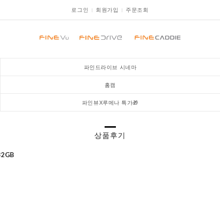
로그인
회원가입
주문조회
파인드라이브 시네마
홈캠
파인뷰X루메나 특가🎁
상품후기
32GB