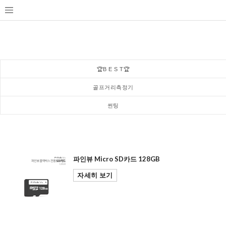
🏆B E S T🏆
골프거리측정기
썬팅
파인뷰 Micro SD카드 128GB
자세히 보기