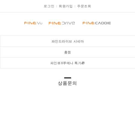
로그인
회원가입
주문조회
파인드라이브 시네마
홈캠
파인뷰X루메나 특가🎁
상품문의