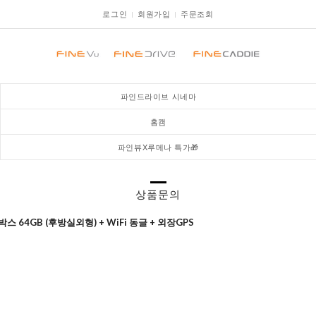
로그인
회원가입
주문조회
파인드라이브 시네마
홈캠
파인뷰X루메나 특가🎁
상품문의
 64GB (후방실외형) + WiFi 동글 + 외장GPS