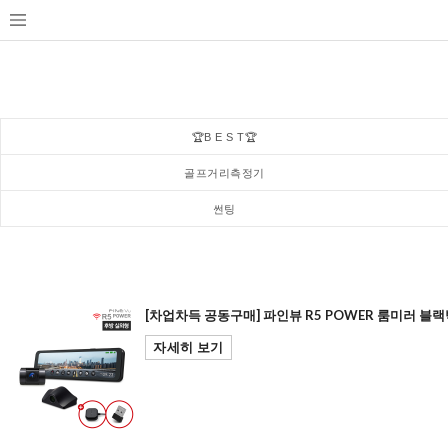
🏆B E S T🏆
골프거리측정기
썬팅
[차업차득 공동구매] 파인뷰 R5 POWER 룸미러 블랙박스
자세히 보기