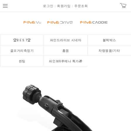
로그인
회원가입
주문조회
🏆B E S T🏆
파인드라이브 시네마
블랙박스
골프거리측정기
홈캠
차량용품/기타
썬팅
파인뷰X루메나 특가🎁