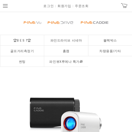
로그인
회원가입
주문조회
🏆B E S T🏆
파인드라이브 시네마
블랙박스
골프거리측정기
홈캠
차량용품/기타
썬팅
파인뷰X루메나 특가🎁