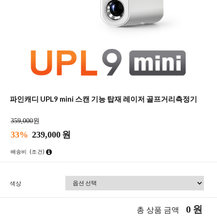
파인캐디 UPL9 mini 스캔 기능 탑재 레이저 골프거리측정기
359,000
원
33%
239,000
원
배송비
(조건)
색상
0
원
총 상품 금액