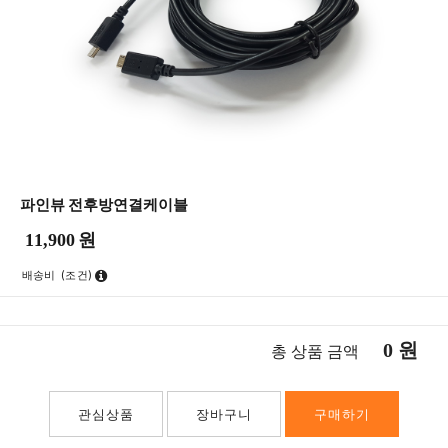
파인뷰 전후방연결케이블
11,900
원
배송비
(조건)
0
원
총 상품 금액
관심상품
장바구니
구매하기