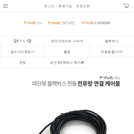
로그인
회원가입
주문조회
🏆B E S T🏆
파인드라이브 시네마
블랙박스
골프거리측정기
홈캠
차량용품/기타
썬팅
파인뷰X루메나 특가🎁