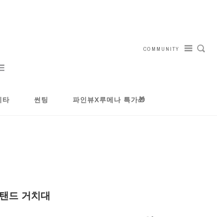
COMMUNITY
기타
썬팅
파인뷰X루메나 특가🎁
스탠드 거치대