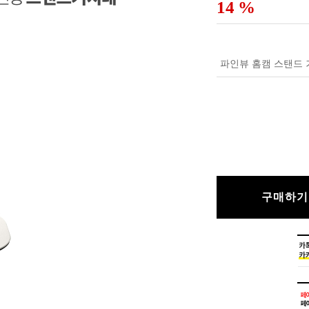
14
%
파인뷰 홈캠 스탠드
구매하기