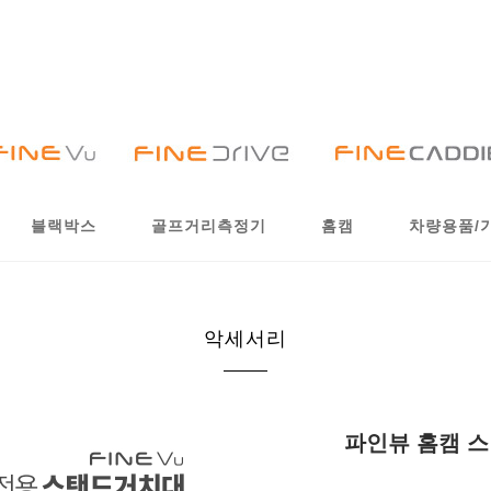
블랙박스
골프거리측정기
홈캠
차량용품/
악세서리
파인뷰 홈캠 