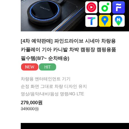
[4차 예약판매] 파인드라이브 시네마 차랑용
카플레이 기아 카니발 차박 캠핑장 캠핑용품
필수템(8/7~ 순차배송)
차량용 엔터테인먼트 기기
순정 화면 그대로 차량 디자인 유지
영상/음악/내비/음성 명령/4G LTE
279,000원
349000원