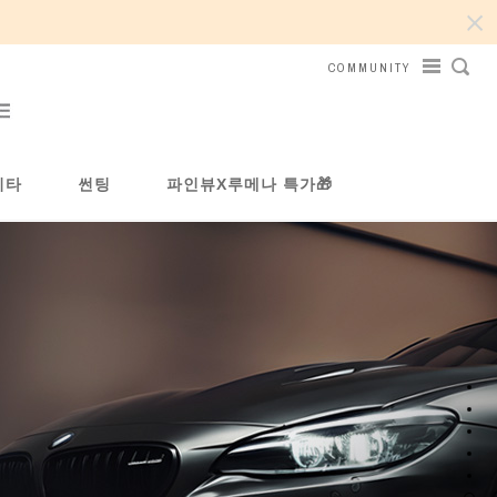
COMMUNITY
기타
썬팅
파인뷰X루메나 특가🎁