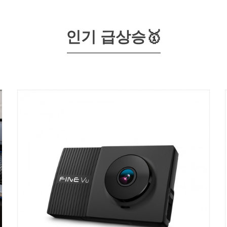
인기 급상승🥇