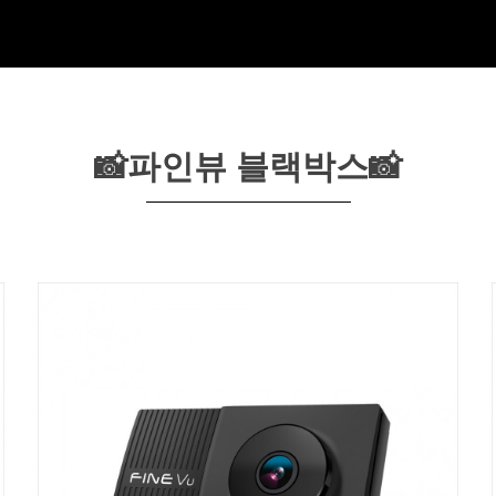
📸파인뷰 블랙박스📸