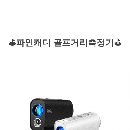
⛳파인캐디 골프거리측정기⛳