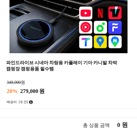
파인드라이브 시네마 차랑용 카플레이 기아 카니발 차박
캠핑장 캠핑용품 필수템
349,000
원
20%
279,000
원
배송비
(조건)
0
원
총 상품 금액