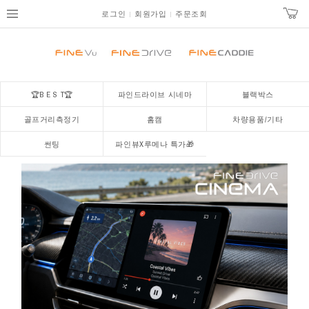
로그인
회원가입
주문조회
🏆B E S T🏆
파인드라이브 시네마
블랙박스
골프거리측정기
홈캠
차량용품/기타
썬팅
파인뷰X루메나 특가🎁