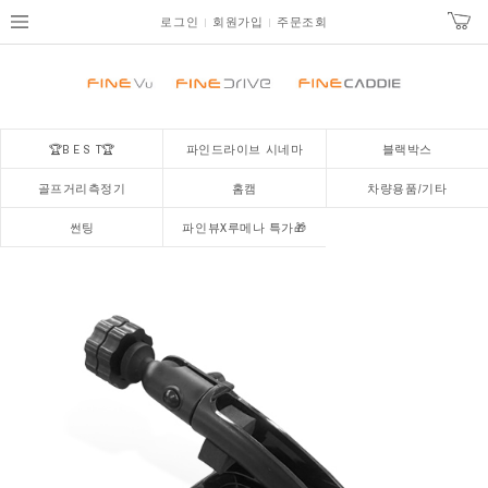
로그인
회원가입
주문조회
🏆B E S T🏆
파인드라이브 시네마
블랙박스
골프거리측정기
홈캠
차량용품/기타
썬팅
파인뷰X루메나 특가🎁