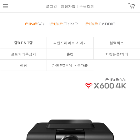
로그인
회원가입
주문조회
🏆B E S T🏆
파인드라이브 시네마
블랙박스
골프거리측정기
홈캠
차량용품/기타
썬팅
파인뷰X루메나 특가🎁