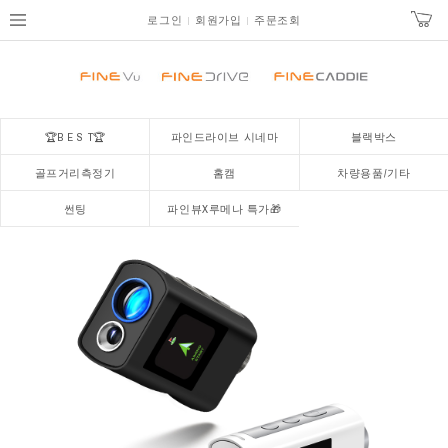
로그인
회원가입
주문조회
🏆B E S T🏆
파인드라이브 시네마
블랙박스
골프거리측정기
홈캠
차량용품/기타
썬팅
파인뷰X루메나 특가🎁