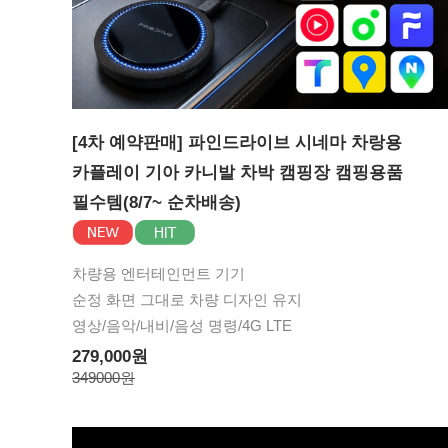
[4차 예약판매] 파인드라이브 시네마 차랑용
카플레이 기아 카니발 차박 캠핑장 캠핑용품
필수템(8/7~ 순차배송)
차량용 엔터테인먼트 기기
순정 화면 그대로 차량 디자인 유지
영상/음악/내비/음성 명령/4G LTE
279,000원
349000원