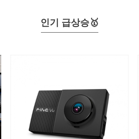
인기 급상승🥇