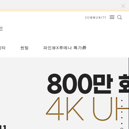
COMMUNITY
기타
썬팅
파인뷰X루메나 특가🎁