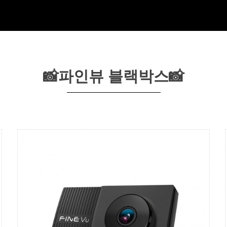
📸파인뷰 블랙박스📸