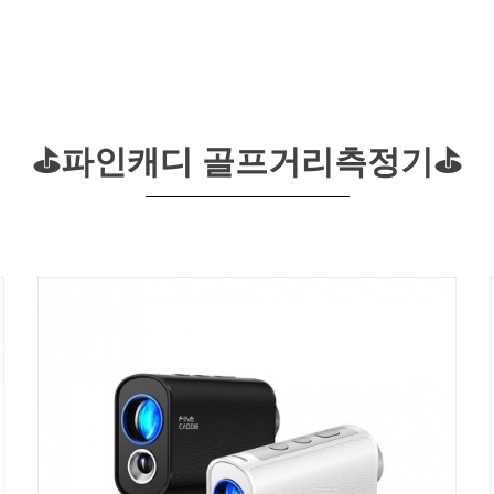
⛳파인캐디 골프거리측정기⛳