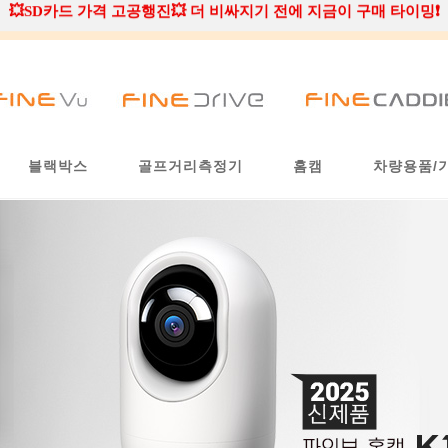
🏆 블랙박스 / 골프거리측정기 / 홈캠 BEST 제품을 만나보세요 🏆
💥SD카드 가격 고공행진💥 더 비싸지기 전에 지금이 구매 타이밍❗
블랙박스
골프거리측정기
홈캠
차량용품/