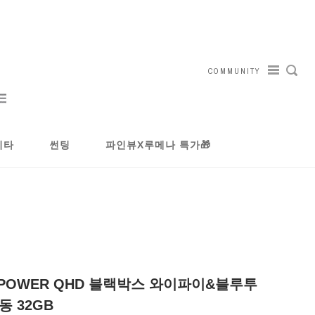
COMMUNITY
기타
썬팅
파인뷰X루메나 특가🎁
0 POWER QHD 블랙박스 와이파이&블루투
동 32GB