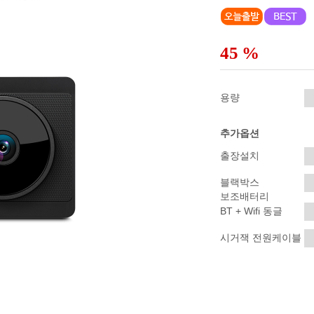
45
%
용량
추가옵션
출장설치
블랙박스
보조배터리
BT + Wifi 동글
시거잭 전원케이블