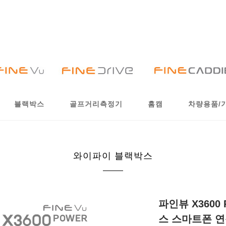
블랙박스
골프거리측정기
홈캠
차량용품/
와이파이 블랙박스
파인뷰 X360
스 스마트폰 연