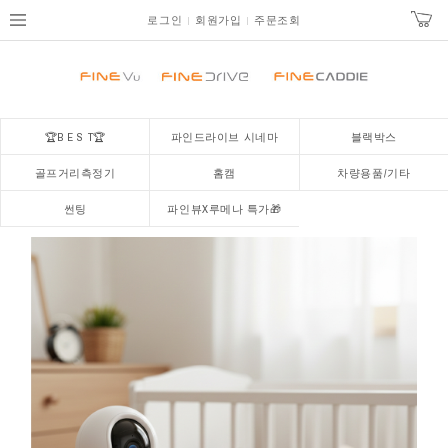
로그인
회원가입
주문조회
🏆B E S T🏆
파인드라이브 시네마
블랙박스
골프거리측정기
홈캠
차량용품/기타
썬팅
파인뷰X루메나 특가🎁