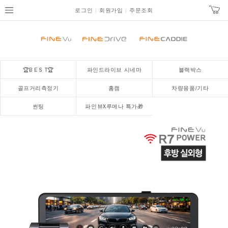
로그인
회원가입
주문조회
🏆B E S T🏆
파인드라이브 시네마
블랙박스
골프거리측정기
홈캠
차량용품/기타
썬팅
파인뷰X루메나 특가🎁