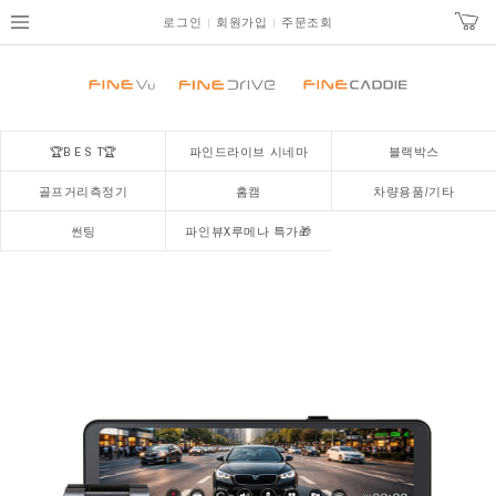
로그인
회원가입
주문조회
🏆B E S T🏆
파인드라이브 시네마
블랙박스
골프거리측정기
홈캠
차량용품/기타
썬팅
파인뷰X루메나 특가🎁