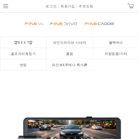
로그인
회원가입
주문조회
🏆B E S T🏆
파인드라이브 시네마
블랙박스
골프거리측정기
홈캠
차량용품/기타
썬팅
파인뷰X루메나 특가🎁