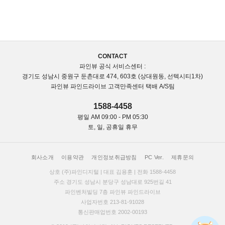
CONTACT
파인뷰 공식 서비스센터 :
경기도 성남시 중원구 둔촌대로 474, 603호 (상대원동, 선텍시티1차)
파인뷰 파인드라이브 고객만족센터 택배 A/S팀
1588-4458
평일 AM 09:00 - PM 05:30
토, 일, 공휴일 휴무
회사소개
이용약관
개인정보취급방침
PC Ver.
제휴문의
상호 (주)파인디지털 | 대표 김용훈 | 전화 1588-4458
주소 경기도 성남시 분당구 성남대로 925번길 41
파인벤처빌딩 7층 파인뷰 파인드라이브
사업자번호 213-81-91028
통신판매업번호 2002-00193