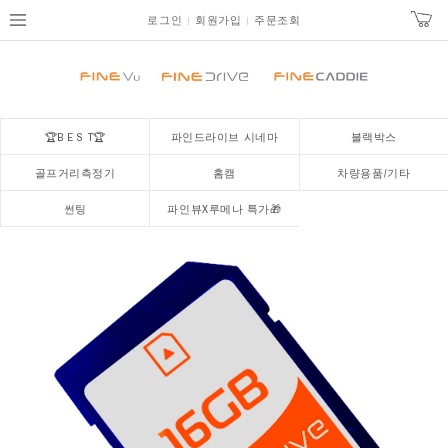
로그인
회원가입
주문조회
🏆B E S T🏆
파인드라이브 시네마
블랙박스
골프거리측정기
홈캠
차량용품/기타
썬팅
파인뷰X루메나 특가🎁