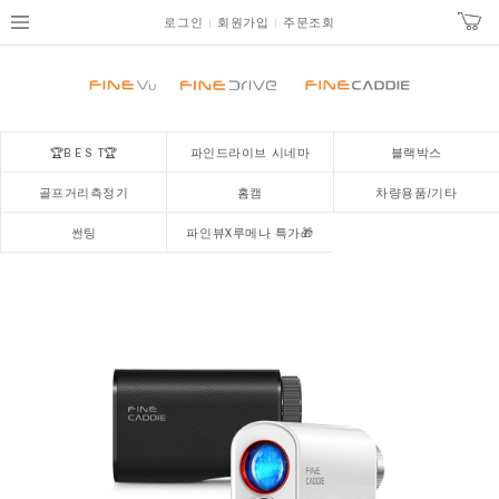
로그인
회원가입
주문조회
🏆B E S T🏆
파인드라이브 시네마
블랙박스
골프거리측정기
홈캠
차량용품/기타
썬팅
파인뷰X루메나 특가🎁