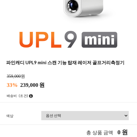
파인캐디 UPL9 mini 스캔 기능 탑재 레이저 골프거리측정기
359,000
원
33%
239,000
원
배송비
(조건)
색상
0
원
총 상품 금액