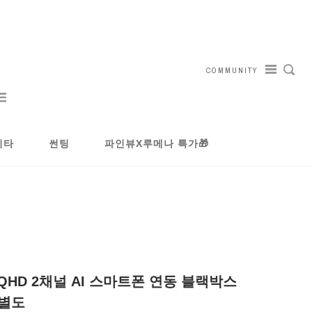
COMMUNITY
기타
썬팅
파인뷰X루메나 특가🎁
 QHD 2채널 AI 스마트폰 연동 블랙박스
 별도