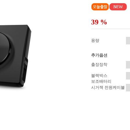
39
%
용량
추가옵션
출장장착
블랙박스
보조배터리
시거잭 전원케이블