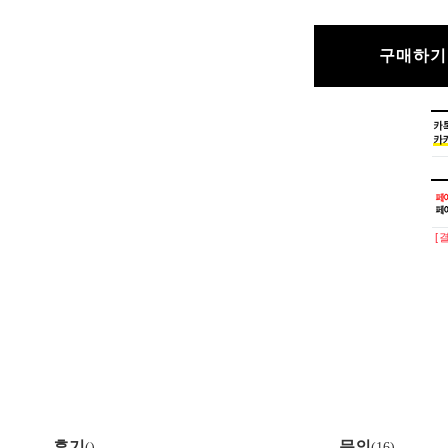
구매하기
[
후기
문의
(
)
(16)