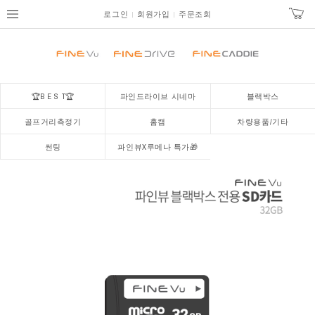
로그인
회원가입
주문조회
🏆B E S T🏆
파인드라이브 시네마
블랙박스
골프거리측정기
홈캠
차량용품/기타
썬팅
파인뷰X루메나 특가🎁