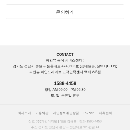
문의하기
CONTACT
파인뷰 공식 서비스센터 :
경기도 성남시 중원구 둔촌대로 474, 603호 (상대원동, 선텍시티1차)
파인뷰 파인드라이브 고객만족센터 택배 A/S팀
1588-4458
평일 AM 09:00 - PM 05:30
토, 일, 공휴일 휴무
요!
회사소개
이용약관
개인정보취급방침
PC Ver.
제휴문의
상호 (주)파인디지털 | 대표 김용훈 | 전화 1588-4458
주소 경기도 성남시 분당구 성남대로 925번길 41