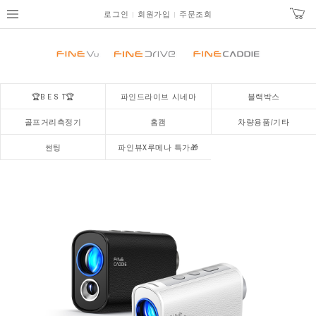
로그인
회원가입
주문조회
🏆B E S T🏆
파인드라이브 시네마
블랙박스
골프거리측정기
홈캠
차량용품/기타
썬팅
파인뷰X루메나 특가🎁