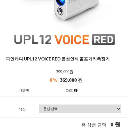
파인캐디 UPL12 VOICE RED 음성인식 골프거리측정기
399,000
원
8%
369,000
원
배송비
(조건)
색상
0
원
총 상품 금액