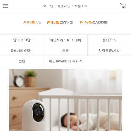
로그인
회원가입
주문조회
🏆B E S T🏆
파인드라이브 시네마
블랙박스
골프거리측정기
홈캠
차량용품/기타
썬팅
파인뷰X루메나 특가🎁