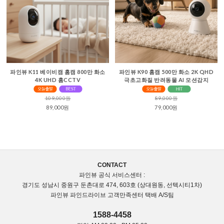
파인뷰 K11 베이비캠 홈캠 800만 화소
파인뷰 K90 홈캠 500만 화소 2K QHD
4K UHD 홈CCTV
극초고화질 반려동물 AI 모션감지
109,000원
89,000원
89,000원
79,000원
CONTACT
파인뷰 공식 서비스센터 :
경기도 성남시 중원구 둔촌대로 474, 603호 (상대원동, 선텍시티1차)
파인뷰 파인드라이브 고객만족센터 택배 A/S팀
1588-4458