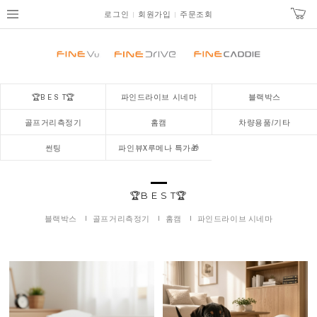
로그인
회원가입
주문조회
🏆B E S T🏆
파인드라이브 시네마
블랙박스
골프거리측정기
홈캠
차량용품/기타
썬팅
파인뷰X루메나 특가🎁
🏆B E S T🏆
블랙박스
골프거리측정기
홈캠
파인드라이브 시네마