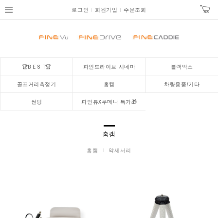
로그인
회원가입
주문조회
🏆B E S T🏆
파인드라이브 시네마
블랙박스
골프거리측정기
홈캠
차량용품/기타
썬팅
파인뷰X루메나 특가🎁
홈캠
홈캠
악세서리