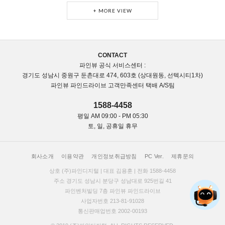
+ MORE VIEW
CONTACT
파인뷰 공식 서비스센터 :
경기도 성남시 중원구 둔촌대로 474, 603호 (상대원동, 선텍시티1차)
파인뷰 파인드라이브 고객만족센터 택배 A/S팀
1588-4458
평일 AM 09:00 - PM 05:30
토, 일, 공휴일 휴무
회사소개
이용약관
개인정보취급방침
PC Ver.
제휴문의
상호 (주)파인디지털 | 대표 김용훈 | 전화 1588-4458
주소 경기도 성남시 분당구 성남대로 925번길 41
파인벤처빌딩 7층 파인뷰 파인드라이브
사업자번호 213-81-91028
통신판매업번호 2002-00193