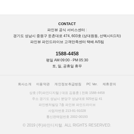
CONTACT
파인뷰 공식 서비스센터 :
경기도 성남시 중원구 둔촌대로 474, 603호 (상대원동, 선텍시티1차)
파인뷰 파인드라이브 고객만족센터 택배 A/S팀
1588-4458
평일 AM 09:00 - PM 05:30
토, 일, 공휴일 휴무
회사소개
이용약관
개인정보취급방침
PC Ver.
제휴문의
상호 (주)파인디지털 | 대표 김용훈 | 전화 1588-4458
주소 경기도 성남시 분당구 성남대로 925번길 41
파인벤처빌딩 7층 파인뷰 파인드라이브
사업자번호 213-81-91028
통신판매업번호 2002-00193
© 2019 (주)파인디지털. ALL RIGHTS RESERVED.