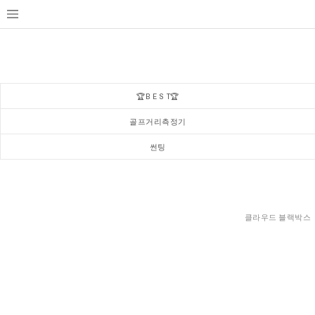
🏆B E S T🏆
골프거리측정기
썬팅
클라우드 블랙박스