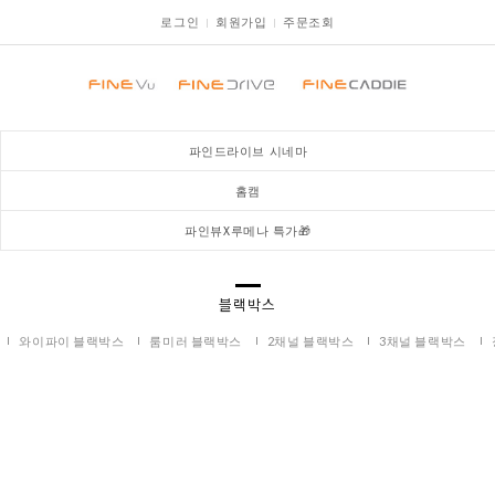
로그인
회원가입
주문조회
파인드라이브 시네마
홈캠
파인뷰X루메나 특가🎁
블랙박스
와이파이 블랙박스
룸미러 블랙박스
2채널 블랙박스
3채널 블랙박스