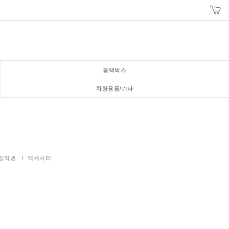
블랙박스
차량용품/기타
장착권
액세서리