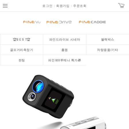
로그인
회원가입
주문조회
🏆B E S T🏆
파인드라이브 시네마
블랙박스
골프거리측정기
홈캠
차량용품/기타
썬팅
파인뷰X루메나 특가🎁