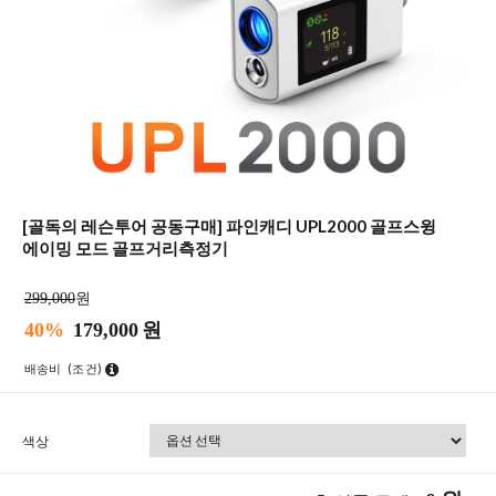
[골독의 레슨투어 공동구매] 파인캐디 UPL2000 골프스윙
에이밍 모드 골프거리측정기
299,000
원
40%
179,000
원
배송비
(조건)
색상